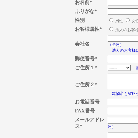
お名前*
ふりがな*
性別
男性
女
お客様属性*
法人のお客
会社名
（全角）
法人のお客様は
郵便番号*
ご住所１*
都
ご住所２*
建物名も省略せ
お電話番号
FAX番号
メールアドレ
ス*
角）