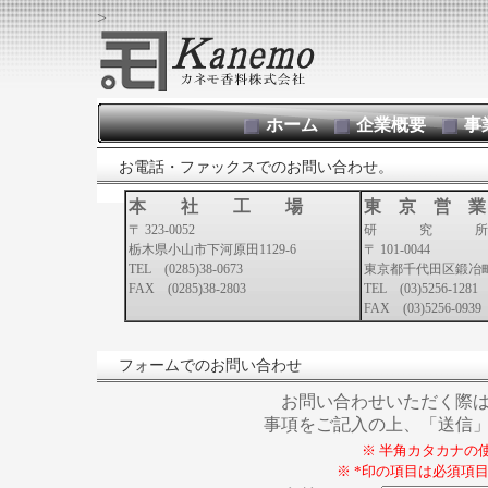
>
ホーム
企業概要
事
お電話・ファックスでのお問い合わせ。
本 社 工 場
東 京 営 業
〒 323-0052
研 究 所
栃木県小山市下河原田1129-6
〒 101-0044
TEL (0285)38-0673
東京都千代田区鍛冶町2
FAX (0285)38-2803
TEL (03)5256-1281
FAX (03)5256-0939
フォームでのお問い合わせ
お問い合わせいただく際は
事項をご記入の上、「送信
※ 半角カタカナの使
※ *印の項目は必須項目